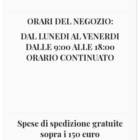
ORARI DEL NEGOZIO:
DAL LUNEDI AL VENERDI
DALLE 9:00 ALLE 18:00
ORARIO CONTINUATO
Il
Il
€
14,00
€
6,50
prezzo
prezzo
Serie di 2 foglietti Yvert BF147/148 nuova integra
originale
attuale
era:
è:
Disponibile
Spese di spedizione gratuite
€ 14,00.
€ 6,50.
sopra i 150 euro
NEVIS