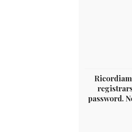
Ricordiamo
registrars
password. Ne
Home
Numismatica
Euro
Vaticano Euro