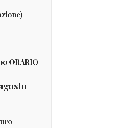
ozione)
:00 ORARIO
 agosto
euro