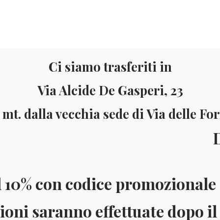
Ci siamo trasferiti in
Via Alcide De Gasperi, 23
 mt. dalla vecchia sede di Via delle Fo
Materiale
Informazioni
ll’8 al
ai 150 Euro (solo in Italia)
Pagamenti accettati: Paypal - Visa - Ma
l 10% con codice promozionale 
ioni saranno effettuate dopo il