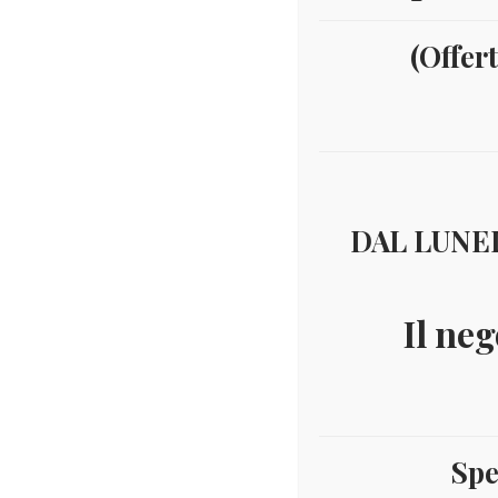
(Offer
DAL LUNED
Il neg
Spe