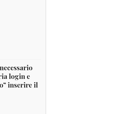
 necessario
ria login e
” inserire il