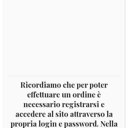
€
0,00
SCHEDA TECNICA
Valore nominale: 10 Euro
Titolo: Au 917/1000
Diametro: 13,85 mm
Peso Legale: 3 g
Bordo circolare: scallops
Versione: Fondo specchio (Proof)
Ricordiamo che per poter
Scultore: Maria Grazia Urbani
Incisore: Maria Grazia Urbani
effettuare un ordine è
Tiratura: 4.000 esemplari
necessario registrarsi e
Coniazione: IPZS (Italia)
accedere al sito attraverso la
Esaurito
propria login e password. Nella