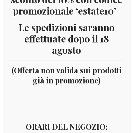
promozionale ‘estate10’
Le spedizioni saranno
effettuate dopo il 18
agosto
(Offerta non valida sui prodotti
già in promozione)
Home
Numismatica
Euro
Vaticano Euro
Oro
10 euro oro
2014 – DEDICATA AL SACRAMENTO DEL
BATTESIMO
ORARI DEL NEGOZIO: