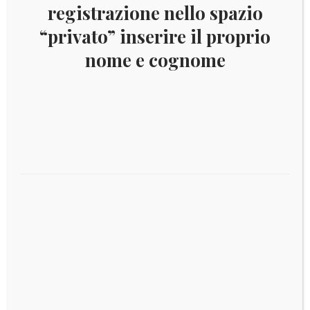
DESCRIZIONE
registrazione nello spazio
“privato” inserire il proprio
Descrizione
nome e cognome
Moneta in fior di conio 2 Euro commemorativi Italia
dedicata a Giovanni Pascoli
Prodotti correlati
€
5,00