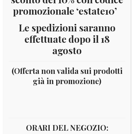
promozionale ‘estate10’
Le spedizioni saranno
effettuate dopo il 18
agosto
(Offerta non valida sui prodotti
già in promozione)
Home
Numismatica
Euro
Euro - 2 Euro
commemorativi
Anno
2012
2012 ITALIA – PASCOLI
ORARI DEL NEGOZIO: