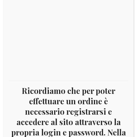
dedicata a Giovanni Pascoli
Catalogo: disponibile
Disponibile
2012
Aggiungi al carrello
Italia
-
Pascoli
quantità
COD:
6343
Ricordiamo che per poter
Categorie:
2 Euro commemorativi Repubblica Italiana
,
2012
,
Italia
effettuare un ordine è
Tag:
2012
,
Italia
,
Numismatica
necessario registrarsi e
accedere al sito attraverso la
propria login e password. Nella