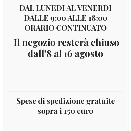
DAL LUNEDI AL VENERDI
DALLE 9:00 ALLE 18:00
ORARIO CONTINUATO
Il negozio resterà chiuso
dall’8 al 16 agosto
Spese di spedizione gratuite
€
5,00
sopra i 150 euro
2ERITA12
Moneta in fior di conio 2 Euro commemorativi Italia