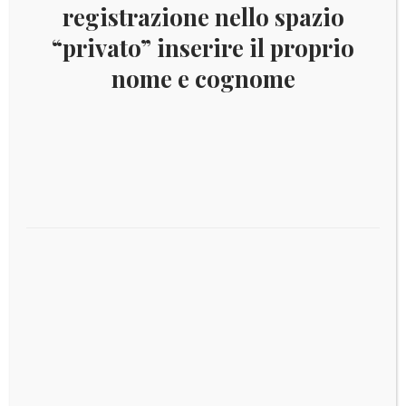
registrazione nello spazio
Descrizione
“privato” inserire il proprio
nome e cognome
TIRATURA 1.000.000
Prodotti correlati
Best Seller
€
5,00