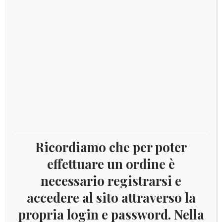
Catalogo:DISPONIBILE
Disponibile
2018
Aggiungi al carrello
LITUANIA
-
100°
STATI
COD:
8801
Categorie:
2018
,
Lituania
BALTICI
Ricordiamo che per poter
Tag:
2018
,
Lituania
quantità
effettuare un ordine è
necessario registrarsi e
accedere al sito attraverso la
DESCRIZIONE
propria login e password. Nella