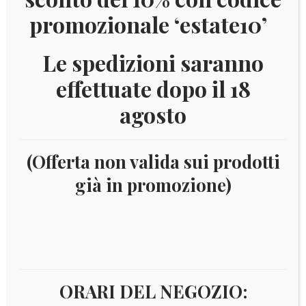
promozionale ‘estate10’
Le spedizioni saranno
effettuate dopo il 18
agosto
(Offerta non valida sui prodotti
già in promozione)
Home
Numismatica
Euro
Euro - 2 Euro
commemorativi
Anno
2018
2018 LITUANIA – 100°
STATI BALTICI
ORARI DEL NEGOZIO: