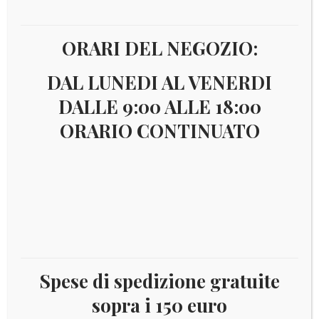
ORARI DEL NEGOZIO:
DAL LUNEDI AL VENERDI
DALLE 9:00 ALLE 18:00
ORARIO CONTINUATO
€
4,00
Spese di spedizione gratuite
TIRATURA 1.000.000
sopra i 150 euro
Catalogo:DISPONIBILE