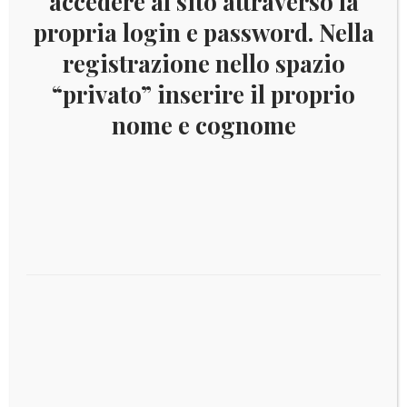
accedere al sito attraverso la
propria login e password. Nella
TIRATURA 1.000.000
registrazione nello spazio
“privato” inserire il proprio
nome e cognome
Prodotti correlati
€
7,00
2012 Estonia – Decennale