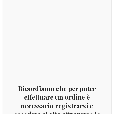
Disponibile
2019
Aggiungi al carrello
ESTONIA
-
150°
primo
COD:
8797-1
Categorie:
2019
,
Estonia
festival
Tag:
Estonia
della
canzone
estone
quantità
Ricordiamo che per poter
DESCRIZIONE
effettuare un ordine è
necessario registrarsi e
Descrizione