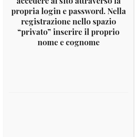
accedere al sito attraverso la
propria login e password. Nella
TIRATURA 750.000
registrazione nello spazio
“privato” inserire il proprio
nome e cognome
Prodotti correlati
Best Seller
€
5,00