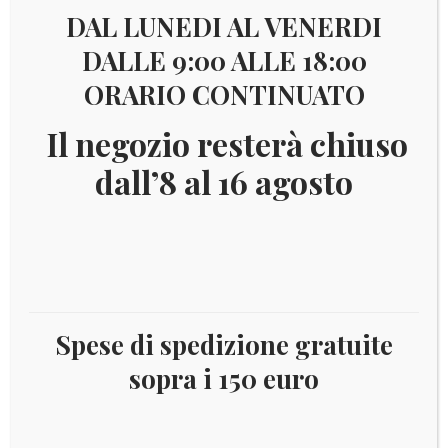
DAL LUNEDI AL VENERDI
DALLE 9:00 ALLE 18:00
ORARIO CONTINUATO
Il negozio resterà chiuso
dall’8 al 16 agosto
Fascia
€
12,00
-
€
24,00
di
Moneta in fior di conio 2 Euro commemorativa
prezzo:
Spese di spedizione gratuite
da
sopra i 150 euro
“100º Anniversario dell’Unione Economica Belgo-
Lussemburghese”
€ 12,00
Moneta da 2 Euro commemorativo del Belgio anno
a
2021, coincard