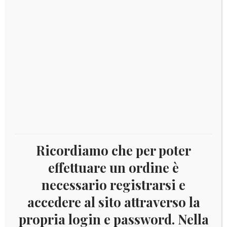
€ 24,00
FOTO INDICATIVA
TIPO
2021
Aggiungi al carrello
Belgio
Ricordiamo che per poter
"100º
Unione
effettuare un ordine è
Economica
COD:
5404-2-2-1-1-1-1-2-1-1-1-1
necessario registrarsi e
Categorie:
2021
,
Belgio
Belgo-
Tag:
2 EURO BELGIO
,
2020
,
Belgio
,
Numismatica
Lussemburghese"
accedere al sito attraverso la
quantità
propria login e password. Nella