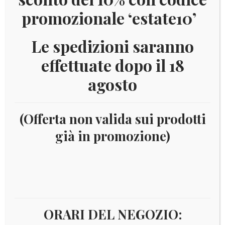
promozionale ‘estate10’
Le spedizioni saranno
effettuate dopo il 18
agosto
(Offerta non valida sui prodotti
già in promozione)
Home
Numismatica
Euro
Euro - 2 Euro
commemorativi
Anno
2021
2021 BELGIO “100º
UNIONE ECONOMICA BELGO-LUSSEMBURGHESE”
ORARI DEL NEGOZIO: