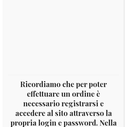
Catalogo:DISPONIBILE
Disponibile
2021
Aggiungi al carrello
PORTOGALLO
-
Giochi
olimpici
COD:
8802-1-2-1-1-1-1-1
Ricordiamo che per poter
Categorie:
2021
,
Portogallo
di
effettuare un ordine è
Tokyo
necessario registrarsi e
quantità
accedere al sito attraverso la
propria login e password. Nella
DESCRIZIONE