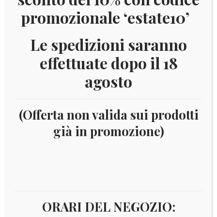
promozionale ‘estate10’
Le spedizioni saranno
effettuate dopo il 18
agosto
(Offerta non valida sui prodotti
già in promozione)
Home
Numismatica
Euro
Euro - 2 Euro
commemorativi
Anno
2021
2021 PORTOGALLO –
GIOCHI OLIMPICI DI TOKYO
Best Seller
ORARI DEL NEGOZIO: