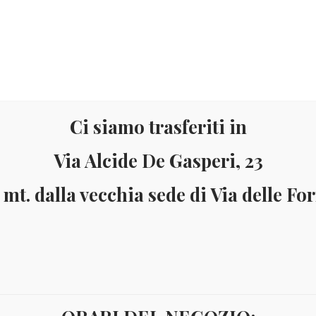
Ci siamo trasferiti in
Via Alcide De Gasperi, 23
Materiale
Informazioni
 mt. dalla vecchia sede di Via delle Fo
ai 150 Euro (solo in Italia)
Pagamenti accettati: Paypal - Visa - Ma
le
Saint Vincent e Grenadine
SAN VINCENZO 1998 ANNO DELL’OCE