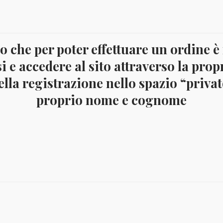
YV.BF416
quantità
crizione
 che per poter effettuare un ordine è
i e accedere al sito attraverso la prop
etto Yvert BF416, nuovo integro
lla registrazione nello spazio “privato
proprio nome e cognome
Il
Il
Il
€
8,00
€
4,00
€
23,50
€
11,
prezzo
prezzo
prezz
originale
attuale
origin
era:
è:
era:
€ 8,00.
€ 4,00.
€ 23,50