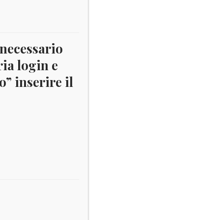
 necessario
ria login e
” inserire il
Il
00
o
prezzo
ale
attuale
è:
.
€ 11,00.