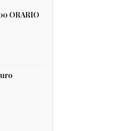
:00 ORARIO
Saint Vincent e Grenadine
×
Username:
Password
euro
ine