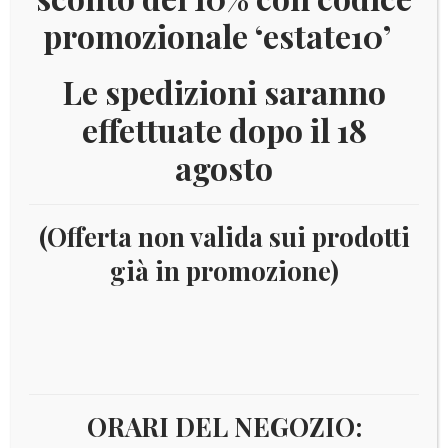
promozionale ‘estate10’
Le spedizioni saranno
effettuate dopo il 18
agosto
(Offerta non valida sui prodotti
già in promozione)
Home
Filatelia
Tematiche
ANNO DELL'OCEANO
Anno dell'Oceano
ORARI DEL NEGOZIO: