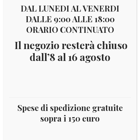
Visualizzazione di 1-16 di 28 risultati
DAL LUNEDI AL VENERDI
DALLE 9:00 ALLE 18:00
1
2
ORARIO CONTINUATO
Il negozio resterà chiuso
dall’8 al 16 agosto
Il
Il
€
6,50
€
3,00
prezzo
prezzo
originale
attuale
era:
è:
€ 6,50.
€ 3,00.
Spese di spedizione gratuite
sopra i 150 euro
TUVALU 1998 ANNO DELL’OCEANO E PESCI
YV.756/59+BF64