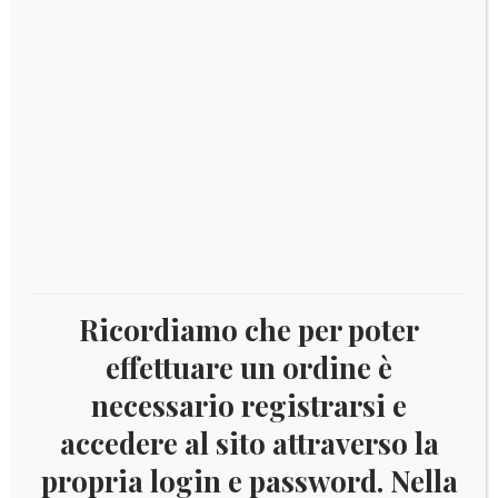
IN OFFERTA!
Aggiungi al carrello
Il
Il
€
6,00
€
2,50
prezzo
prezzo
originale
attuale
era:
è:
€ 6,00.
€ 2,50.
Ricordiamo che per poter
effettuare un ordine è
necessario registrarsi e
accedere al sito attraverso la
TANZANIA 1998 ANNO DELL’OCEANO E SQUALI
propria login e password. Nella
YV.BF354