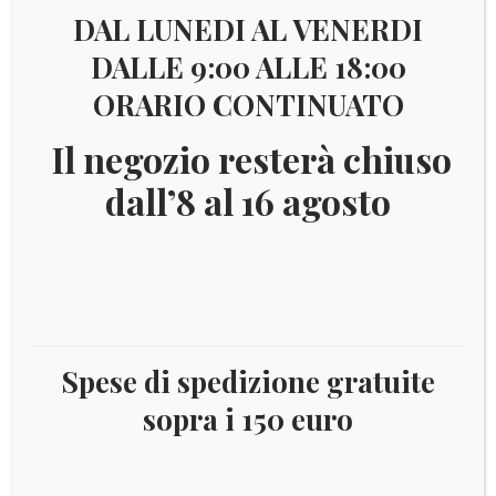
Visualizzazione di 225-240 di 270 risultati
DAL LUNEDI AL VENERDI
DALLE 9:00 ALLE 18:00
1
2
3
…
12
13
14
15
ORARIO CONTINUATO
16
17
Il negozio resterà chiuso
dall’8 al 16 agosto
€
199,00
Spese di spedizione gratuite
sopra i 150 euro