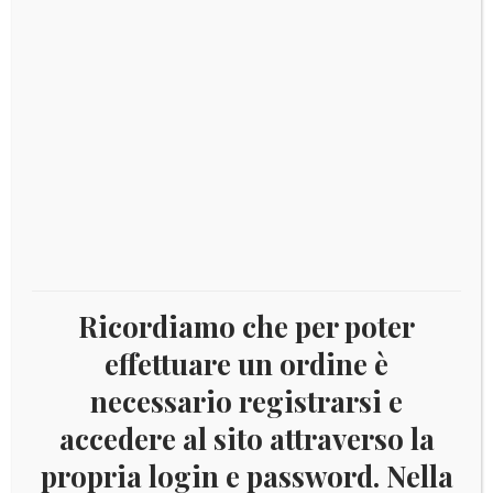
2019 ANDORRA – Finale Coppa del mondo di SCI
Leggi tutto
Ricordiamo che per poter
effettuare un ordine è
necessario registrarsi e
accedere al sito attraverso la
€
59,00
propria login e password. Nella