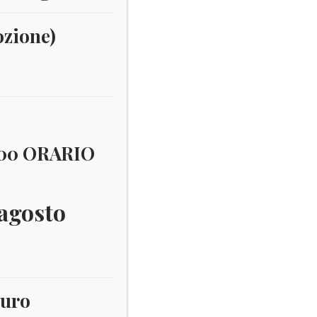
ozione)
:00 ORARIO
 agosto
euro