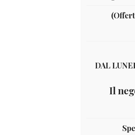
(Offer
DAL LUNED
Il neg
Spe