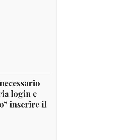
 necessario
ria login e
” inserire il