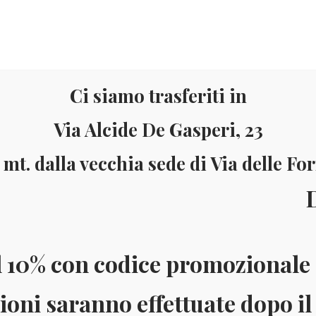
Ci siamo trasferiti in
Via Alcide De Gasperi, 23
 mt. dalla vecchia sede di Via delle Fo
Materiale
Informazioni
ll’8 al
ai 150 Euro (solo in Italia)
Pagamenti accettati: Paypal - Visa - Ma
l 10% con codice promozionale 
ioni saranno effettuate dopo il