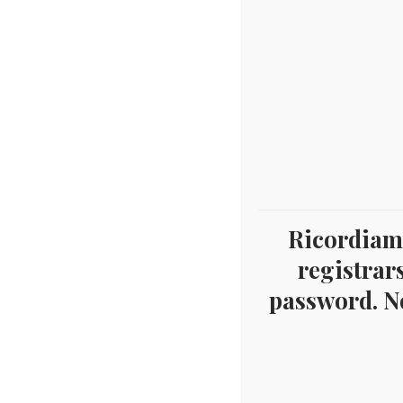
Ricordiamo
registrars
password. Ne
Home
Prodotti taggati “2019”
PAGINA 3