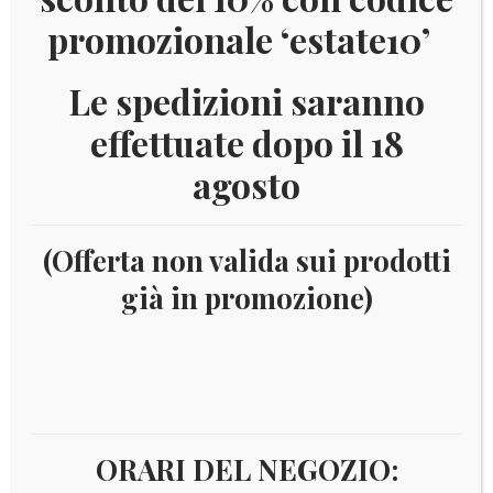
promozionale ‘estate10’
Le spedizioni saranno
effettuate dopo il 18
agosto
(Offerta non valida sui prodotti
già in promozione)
Home
Filatelia
Oltremare
Africa
Liberia
LIBERIA 1998 ANNO DELL’OCEANO E PESCI YV.BF196
IN OFFERTA!
ORARI DEL NEGOZIO: