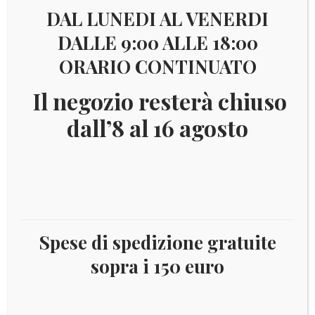
DAL LUNEDI AL VENERDI
DALLE 9:00 ALLE 18:00
ORARIO CONTINUATO
Il negozio resterà chiuso
dall’8 al 16 agosto
Il
Il
€
8,00
€
3,50
prezzo
prezzo
Foglietto Yvert BF196, nuovo integro
Spese di spedizione gratuite
originale
attuale
sopra i 150 euro
era:
è:
Disponibile
€ 8,00.
€ 3,50.
LIBERIA