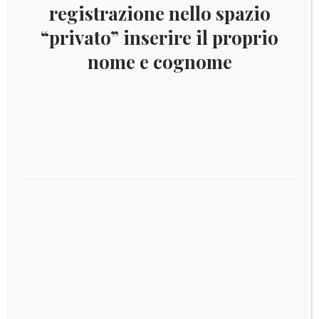
registrazione nello spazio
“privato” inserire il proprio
Il
Il
€
9,80
€
4,00
nome e cognome
prezzo
prezzo
originale
attuale
era:
è:
€ 9,80.
€ 4,00.