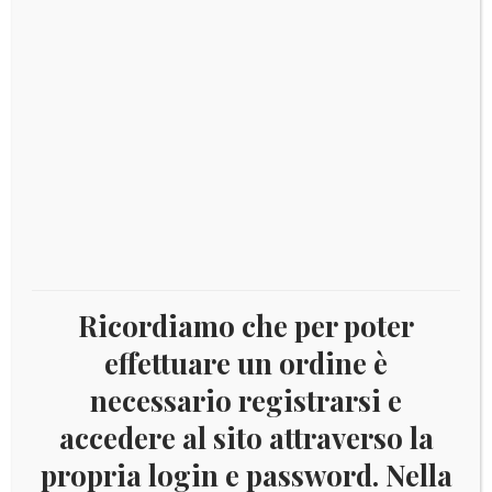
Aggiungi al carrello
1998
ANNO
DELL'OCEANO
E
Categorie:
Anno dell'Oceano
,
Liberia
,
Pesci
Catalogo: null
PESCI
YV.BF196
quantità
DESCRIZIONE
Descrizione
Ricordiamo che per poter
effettuare un ordine è
Foglietto Yvert BF196, nuovo integro
necessario registrarsi e
accedere al sito attraverso la
propria login e password. Nella
Prodotti correlati