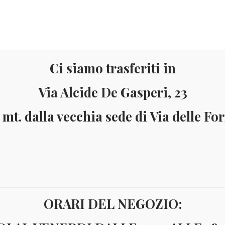
Ci siamo trasferiti in
Via Alcide De Gasperi, 23
 mt. dalla vecchia sede di Via delle Fo
Materiale
Informazioni
ai 150 Euro (solo in Italia)
Pagamenti accettati: Paypal - Visa - Ma
ORARI DEL NEGOZIO:
LIBERIA 1998 ANNO DELL’OCEANO E PESCI YV.BF201