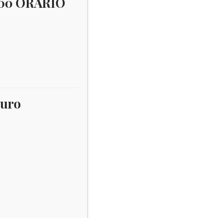
:00 ORARIO
Liberia
×
Username:
euro
Password