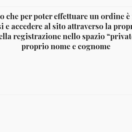
quantità
 che per poter effettuare un ordine è
crizione
i e accedere al sito attraverso la prop
lla registrazione nello spazio “privato
etto Yvert BF201, nuovo integro
proprio nome e cognome
Il
Il
Il
€
12,00
€
5,50
€
23,50
€
11,
prezzo
prezzo
prezz
originale
attuale
origin
era:
è:
era:
€ 12,00.
€ 5,50.
€ 23,50